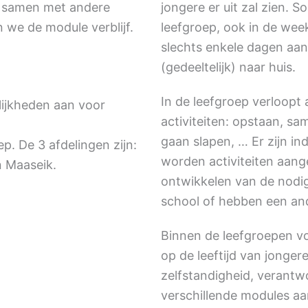
r samen met andere
jongere er uit zal zien. 
 we de module verblijf.
leefgroep, ook in de wee
slechts enkele dagen aa
(gedeeltelijk) naar huis.
In de leefgroep verloopt 
lijkheden aan voor
activiteiten: opstaan, s
gaan slapen, … Er zijn i
p. De 3 afdelingen zijn:
worden activiteiten aang
n Maaseik.
ontwikkelen van de nodi
school of hebben een and
Binnen de leefgroepen v
op de leeftijd van jonge
zelfstandigheid, verantw
verschillende modules a